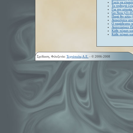
Εμείς να είμασ
Το πηδηχτό ζεϊ
Για την ιστορί
Go Now (21-0
Παρά θιν αλός 
Αναμνήσεις απ
Ο παράδεισος τ
Ανανεώσιμες Πη
Κάθε πέρυσι κα
Κάθε πέρυσι κα
Σχεδίαση, Φιλοξενία:
Τεχνόπολις Α.Ε.
- © 2006-2008