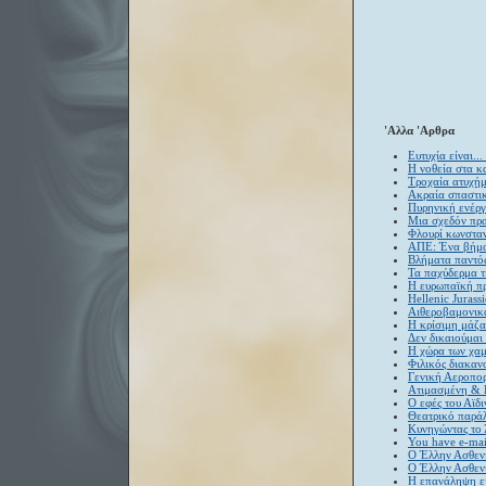
'Αλλα 'Αρθρα
Ευτυχία είναι..
Η νοθεία στα κ
Τροχαία ατυχήμ
Ακραία σπαστικ
Πυρηνική ενέργ
Μια σχεδόν πρα
Φλουρί κωνσταν
ΑΠΕ: Ένα βήμα 
Βλήματα παντό
Τα παχύδερμα τ
Η ευρωπαϊκή π
Hellenic Jurass
Αιθεροβαμονικ
Η κρίσιμη μάζ
Δεν δικαιούμαι
H χώρα των χαμ
Φιλικός διακαν
Γενική Αεροπορ
Ατιμασμένη & 
Ο εφές του Αϊδ
Θεατρικό παράλ
Κυνηγώντας το 
You have e-mai
O Έλλην Ασθεν
Ο Έλλην Ασθενή
Η επανάληψη εί