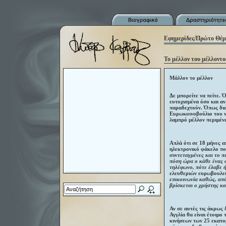
Εφημερίδες/Πρώτο Θέμ
Το μέλλον του μέλλοντος
Μάλλον το μέλλον
Δε μπορείτε να πείτε. 
ευτυχισμένα όσο και αν
παραδεχτούν. Όπως δια
Ευρωκοινοβούλιο του ν
λαμπρό μέλλον περιμένε
Απλά ότι σε 18 μήνες α
ηλεκτρονικό φάκελο πο
συντεταγμένες και το π
πόση ώρα ο κάθε ένας α
τηλέφωνο, πότε έλαβε ή
ελευθεριών ευρωβουλε
επικοινωνία καθώς, απ
βρίσκεται ο χρήστης κα
Αν σε αυτές τις άκρως 
Αγγλία θα είναι έτοιμ
κινήσεων των 25 εκατ