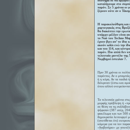
σύστημα δε θα αργήσει 
καταλήγουμε στο συμπέρ
παρόν. Σε 5 χρόνια οι γ
ξέρουν ούτε αν ο Τάκης
Η παρακολούθηση και η
χαρτογιακάς στις Βρυξέ
θα διακόπτει την ερωτι
υπάρχει μέλλον είναι α
το Ναό του Techno Μαμω
έχουν βγει απ’ το ίδιο
ακούν sakis ενώ την ίδ
και του 114, και κόντρ
παρόν. Πιο απλά δεν υπ
τελευταίο μοντέλο της 
Νορβηγοί έστειλαν 7.
Πριν 30 χρόνια οι πολίτ
παρόντος. Αν ο μπαμπάς 
ή η κόρη. Αν τα παιδιά
διέκριναν (έστω και αμυ
όπου αλλού ονειρεύοντα
Τα τελευταία χρόνια στι
μορφής πρόβλεψη ή «πρό
σε θέση να τις συλλάβο
ψήφισαν (387 υπέρ, 204
φακέλωμα και των 500 ε
δημοκρατία λειτουργεί 
(υποτίθεται ότι) εκπροσ
κάμερα για να τον παρα
«διαβατήριο» με αποτέλ