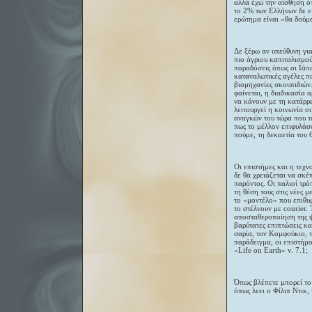
αλλά έχω την αίσθηση ότ
το 2% των Ελλήνων δε εί
ερώτημα είναι «θα δούμ
Δε ξέρω αν υπεύθυνη για
πιο άγριου καπιταλισμού
παραδόσεις όπως οι Ιάπω
καταναλωτικές αγέλες π
βιομηχανίες σκουπιδιών
φαίνεται, η διαδικασία 
να κάνουν με τη κατάρρ
λειτουργεί η κοινωνία ο
αναγκών του τώρα που τ
πως το μέλλον επιφυλάσσ
πούμε, τη δεκαετία του 
Οι επιστήμες και η τεχν
δε θα χρειάζεται να σκέ
παρόντος. Οι παλιοί τρ
τη θέση τους στις νέες 
το «μοντέλο» που επιθυμ
το στέλνουν με courier.
αποσταθεροποίηση της ψ
βαρύτατες επιπτώσεις κα
σαρία, τον Κομφούκιο, τ
παράδειγμα, οι επιστήμο
«Life on Earth» v. 7.1;
Όπως βλέπετε μπορεί το 
όπως λεει ο Φίλιπ Ντικ,