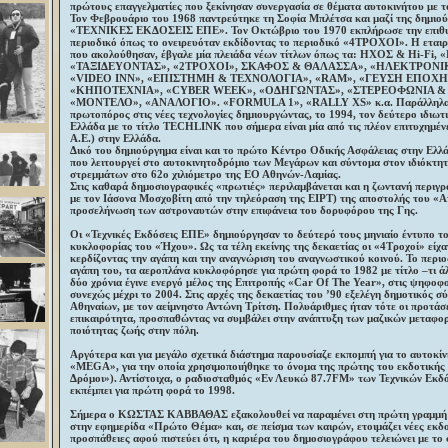
πρώτους επαγγελματίες που ξεκίνησαν συνεργασία σε θέματα αυτοκινήτου με τ
Τον Φεβρουάριο του 1968 παντρεύτηκε τη Σοφία Μπλέτσα και μαζί της δημιού
«ΤΕΧΝΙΚΕΣ ΕΚΔΟΣΕΙΣ ΕΠΕ». Τον Οκτώβριο του 1970 εκπλήρωσε την επιθυμί
περιοδικό όπως το ονειρευόταν εκδίδοντας το περιοδικό «4ΤΡΟΧΟΙ». Η εταιρί
που ακολούθησαν, έβγαλε μία πλειάδα νέων τίτλων όπως τα: ΗΧΟΣ & Hi-Fi,
«ΤΑΞΙΔΕΥΟΝΤΑΣ», «2ΤΡΟΧΟΙ», ΣΚΑΦΟΣ & ΘΑΛΑΣΣΑ», «ΗΛΕΚΤΡΟΝ
«VIDEO INN», «ΕΠΙΣΤΗΜΗ & ΤΕΧΝΟΛΟΓΙΑ», «RAM», «ΓΕΥΣΗ ΕΠΟΧΗ
«ΚΗΠΟΤΕΧΝΙΑ», «CYBER WEEK», «ΟΔΗΓΩΝΤΑΣ», «ΣΤΕΡΕΟΦΩΝΙΑ &
«ΜΟΝΤΕΛΟ», «ΑΝΑΛΟΓΙΟ». «FORMULA 1», «RALLY XS» κ.α. Παράλληλα 
πρωτοπόρος στις νέες τεχνολογίες δημιουργώντας, το 1994, τον δεύτερο ιδιωτ
Ελλάδα με το τίτλο TECHLINK που σήμερα είναι μία από τις πλέον επιτυχημ
Α.Ε.) στην Ελλάδα.
Δικό του δημιούργημα είναι και το πρώτο Κέντρο Οδικής Ασφάλειας στην Ε
που λειτουργεί στο αυτοκινητοδρόμιο των Μεγάρων και σύντομα στον ιδιόκτη
στρεμμάτων στο 62ο χιλιόμετρο της ΕΟ Αθηνών-Λαμίας.
Στις καθαρά δημοσιογραφικές «πρωτιές» περιλαμβάνεται και η ζωντανή περιγρ
με τον Ιάσονα Μοσχοβίτη από την τηλεόραση της ΕΙΡΤ) της αποστολής του «Α
προσελήνωση των αστροναυτών στην επιφάνεια του δορυφόρου της Γης.
Οι «Τεχνικές Εκδόσεις ΕΠΕ» δημιούργησαν το δεύτερό τους μηνιαίο έντυπο το
κυκλοφορίας του «Ήχου». Ως τα τέλη εκείνης της δεκαετίας οι «4Τροχοί» είχα
κερδίζοντας την αγάπη και την αναγνώριση του αναγνωστικού κοινού. Το περιο
αγάπη του, τα αεροπλάνα κυκλοφόρησε για πρώτη φορά το 1982 με τίτλο –τι 
δύο χρόνια έγινε ενεργό μέλος της Επιτροπής «Car Of The Year», στις ψηφοφο
συνεχώς μέχρι το 2004. Στις αρχές της δεκαετίας του ’90 εξελέγη δημοτικός 
Αθηναίων, με τον αείμνηστο Αντώνη Τρίτση. Πολυάριθμες ήταν τότε οι προτάσ
επικαιρότητα, προσπαθώντας να συμβάλει στην ανάπτυξη των μαζικών μεταφορ
ποιότητας ζωής στην πόλη.
Αργότερα και για μεγάλο σχετικά διάστημα παρουσίαζε εκπομπή για το αυτοκίν
«MEGA», για την οποία χρησιμοποιήθηκε το όνομα της πρώτης του εκδοτικής
Δρόμοι»). Αντίστοιχα, ο ραδιοσταθμός «Εν Λευκώ 87.7FM» των Τεχνικών Εκδό
εκπέμπει για πρώτη φορά το 1998.
Σήμερα ο ΚΩΣΤΑΣ ΚΑΒΒΑΘΑΣ εξακολουθεί να παραμένει στη πρώτη γραμμή 
στην εφημερίδα «Πρώτο Θέμα» και, σε πείσμα των καιρών, ετοιμάζει νέες εκδο
προσπάθειες αφού πιστεύει ότι, η καριέρα του δημοσιογράφου τελειώνει με το