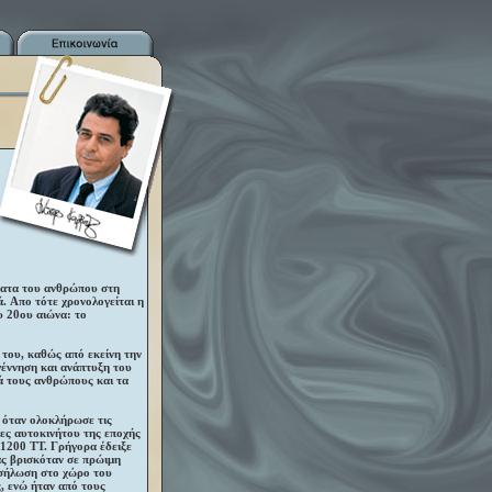
ματα του ανθρώπου στη
ά. Aπο τότε χρονολογείται η
υ 20ου αιώνα: το
 του, καθώς από εκείνη την
γέννηση και ανάπτυξη του
ά τους ανθρώπους και τα
 όταν ολοκλήρωσε τις
ες αυτοκινήτου της εποχής
 1200 TT. Γρήγορα έδειξε
ας βρισκόταν σε πρώιμη
οσήλωση στο χώρο του
ς, ενώ ήταν από τους