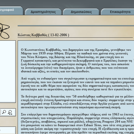
Κώστας Καββαθάς ( 13-02-2006 )
Ο Κωνσταντίνος Καββαθάς, του Δημητρίου και της Ερασμίας, γεννήθηκε τον
Μάρτιο του 1939 στην Αθήνα. Πέρασε τα παιδικά του χρόνια στις γειτονιές
του Νέου Κόσμου, της Δάφνης και της Ηλιούπολης, σε μια εποχή που οι
Γερμανοί κατακτητές και μετέπειτα τα Δεκεμβριανά και ο Εμφύλιος έκαναν τη
ζωή δύσκολη και την καθημερινότητα σκληρή. Ο πατέρας του, που ασκούσε
το λειτούργημα (τότε) του δικηγόρου, ήταν ο άνθρωπος που του ενέπνευσε
ιδανικά και αξίες, οι οποίες και τον ακολουθούν.
Από νωρίς το ενδιαφέρον του συγκέντρωσαν η ευρηματικότητα και τα επιτεύγ
μηχανολογία, που τον έκαναν να ξεπερνά τον εαυτό του και να πηγαίνει μπροστ
έφεσή του σε κάθε θέμα που αφορούσε τις δύο σημαντικότερες κατασκευές το
αυτοκίνητο και το αεροπλάνο, αγάπες που στη συνέχεια ποτέ δεν εγκατέλειψε.
Το δεύτερο μισό της δεκαετίας του ’50 αποδείχθηκε καθοριστικό για το μέλλον
εποχή ανέπτυξε έντονη δραστηριότητα και στους δύο τομείς: συμμετείχε στην 
αεραθλητισμού στην Ελλάδα, ενώ σπουδάζοντας στην Αγγλία γνώρισε από κοντ
αυτοκίνητα που πρωταγωνιστούσαν στη παγκόσμια αγωνιστική σκηνή.
Στο επάγγελμα του δημοσιογράφου αφιερώθηκε πλήρως από το 1963 κι έπειτα,
στρατιωτικές του υποχρεώσεις. Παράλληλα, συμμετείχε στους ελληνικούς αγών
(δεξιοτεχνίες, αναβάσεις, σιρκουί και ράλλυ), οδηγώντας Peugeot 204 και ΝSU
ότι μπορούσε να κάνει το διαφορετικό στον Ειδικό Τύπο, που τότε στη χώρα μ
φάση και ζούσε ακόμη την «ερασιτεχνική» του εποχή. Η εξειδίκευση και η πρ
ό
αυτοκινήτου έφερε συνεργασίες με όλα σχεδόν τα περιοδικά εκείνης της εποχή