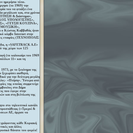
ον ημερήσιο τύπο.
ργησε (το 1969) την
α του να φτιάξει ένα
α μεγάλωσε και, στα χρόνια
 «ΠΤΗΣΗ & Διάστημα»,
ΙΚΟΣ ΥΠΟΛΟΓΙΣΤΗΣ»,
Σ», «ΓΕΥΣΗ ΚΟΥΖΙΝΑ»,
 ΜΟΥΣΙΚΗ»,
ο Κώστας Καββαθάς ήταν
ικό κόμβο Internet στην
ένες εταιρίες (ΤΕΧΝΟΠΟΛΙΣ
λλάδα, η «SAFETRACK A.E»
τό της χώρο των 125
αφή (το καλοκαίρι του 1969
πόλλων 11» και τη
 1973, με το ξεκίνημα της
ν ξεχωρίσει αισθητά,
δικό για την δεύτερη μεγάλη
άλλο;- «Πτήση». Ύστερα από
ρίες της οποίας συμμετείχε
σύμβουλος στο Δήμο
εις που έφερε στην
ών και στη βελτίωση της
ητο στο τηλεοπτικό κανάλι
 προσπάθειας («Τροχοί &
σεων ΑΕ, άρχισε να
γράφοντας κάθε Κυριακή
τικές και άλλες
 φυσικό θάνατο του φορέα!